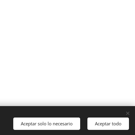
10833
Idiomas
Aceptar solo lo necesario
Aceptar todo
Español
English