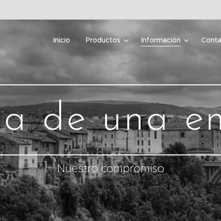
Inicio
Productos
Información
Conta
ria de una e
Nuestro compromiso