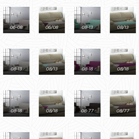
06-08
06/08
08-13
08/13
08-13
08/13
08-18
08/18
08-18
08/18
08-77
08/77