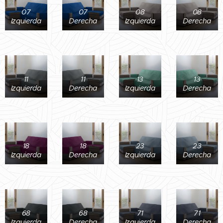
07
07
08
08
Izquierda
Derecha
Izquierda
Derecha
11
11
13
13
Izquierda
Derecha
Izquierda
Derecha
18
18
23
23
Izquierda
Derecha
Izquierda
Derecha
68
68
71
71
Izquierda
Derecha
Izquierda
Derecha