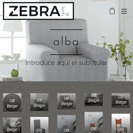
alba
Introduce aquí el subtítular
08
08
08
08
Beige
08
Beige
Beige
Beige
Beige
08
08
Beige
08
08
08