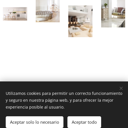
www.zebratextil.com
.
pedidos@zebratextil.es
. C/ Jacquard, 5
Utilizamos cookies para permitir un correcto funcionamiento
Ontinyent 46870 (Valencia) . Tf.962910833
y seguro en nuestra página web, y para ofrecer la mejor
Cookies
experiencia posible al usuario.
Idiomas
Aceptar solo lo necesario
Aceptar todo
Español
English