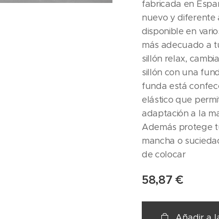
fabricada en Espa
nuevo y diferente 
disponible en vario
más adecuado a tu
sillón relax, cambi
sillón con una fund
funda está confec
elástico que permi
adaptación a la may
Además protege tu
mancha o suciedad.
de colocar
58,87
€
Añadir a l