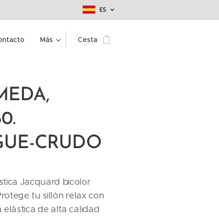
ES
ontacto
Más
Cesta
EDA,
0.
UE-CRUDO
stica Jacquard bicolor
Protege tu sillón relax con
 elástica de alta calidad