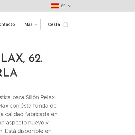
ES
ontacto
Más
Cesta
LAX, 62.
RLA
tica para Sillón Relax.
relax con ésta funda de
ta calidad fabricada en
un aspecto nuevo y
n. Está disponible en