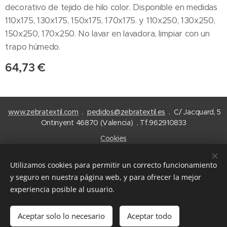
decorativo de tejido de hilo color. Disponible en medidas
110x175, 130x175, 150x175, 170x175. y 110x250, 130x250,
150x250, 170x250. No lavar en lavadora, limpiar con un
trapo húmedo.
64,73
€
www.zebratextil.com
.
pedidos@zebratextil.es
. C/ Jacquard, 5
Ontinyent 46870 (Valencia) . Tf.962910833
Cookies
Idiomas
Utilizamos cookies para permitir un correcto funcionamiento
Español
English
y seguro en nuestra página web, y para ofrecer la mejor
experiencia posible al usuario.
Añadir a la cesta
Aceptar solo lo necesario
Aceptar todo