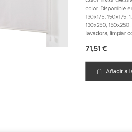
Color, Estor decora
color. Disponible 
130x175, 150x175, 1
130x250, 150x250, 
lavadora, limpiar 
71,51
€
Añadir a l