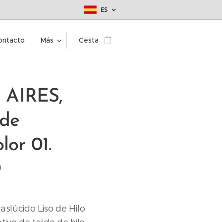
ES
ontacto
Más
Cesta
AIRES,
de
lor 01.
O
aslúcido Liso de Hilo