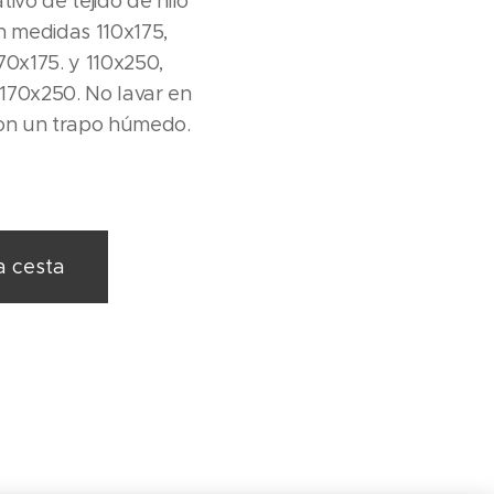
tivo de tejido de hilo
en medidas 110x175,
70x175. y 110x250,
170x250. No lavar en
con un trapo húmedo.
a cesta