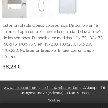
Estor Enrollable Opaco colores lisos, Disponible en 15
colores, Tapa completamente la entrada de luz a través
de las ventanas. Disponible en medidas 110x175, 130x175,
150x175, 170x175 y en 110x230, 130x230, 150x230,
170x230. No lavar en lavadora, limpiar con un trapo
húmedo.
38,23
€
www.zebratextil.com
.
pedidos@zebratextil.es
. C/ Jacquard, 5
Ontinyent 46870 (Valencia) . Tf.962910833
Cookies