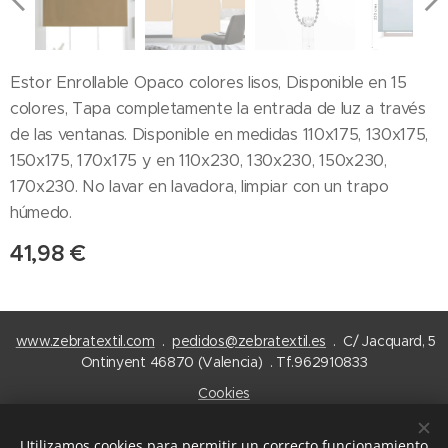
Estor Enrollable Opaco colores lisos, Disponible en 15
colores, Tapa completamente la entrada de luz a través
de las ventanas. Disponible en medidas 110x175, 130x175,
150x175, 170x175 y en 110x230, 130x230, 150x230,
170x230. No lavar en lavadora, limpiar con un trapo
húmedo.
41,98
€
www.zebratextil.com
.
pedidos@zebratextil.es
. C/ Jacquard, 5
Ontinyent 46870 (Valencia) . Tf.962910833
Cookies
Idiomas
Utilizamos cookies para permitir un correcto funcionamiento