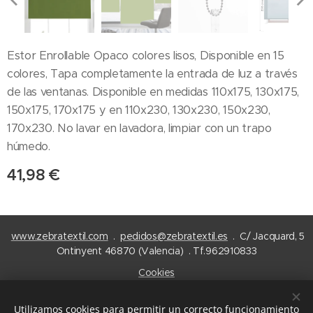
Estor Enrollable Opaco colores lisos, Disponible en 15
colores, Tapa completamente la entrada de luz a través
de las ventanas. Disponible en medidas 110x175, 130x175,
150x175, 170x175 y en 110x230, 130x230, 150x230,
170x230. No lavar en lavadora, limpiar con un trapo
húmedo.
41,98
€
www.zebratextil.com
.
pedidos@zebratextil.es
. C/ Jacquard, 5
Ontinyent 46870 (Valencia) . Tf.962910833
Cookies
Idiomas
Utilizamos cookies para permitir un correcto funcionamiento