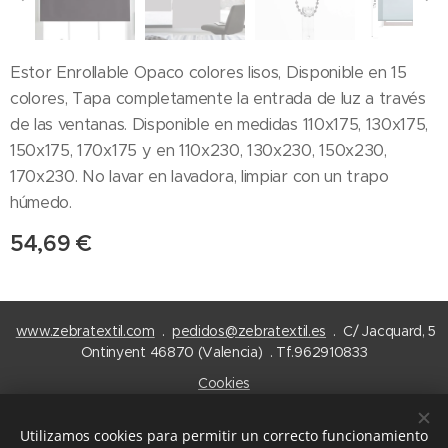
Estor Enrollable Opaco colores lisos, Disponible en 15
colores, Tapa completamente la entrada de luz a través
de las ventanas. Disponible en medidas 110x175, 130x175,
150x175, 170x175 y en 110x230, 130x230, 150x230,
170x230. No lavar en lavadora, limpiar con un trapo
húmedo.
54,69
€
www.zebratextil.com
.
pedidos@zebratextil.es
. C/ Jacquard, 5
Ontinyent 46870 (Valencia) . Tf.962910833
Cookies
Idiomas
Utilizamos cookies para permitir un correcto funcionamiento