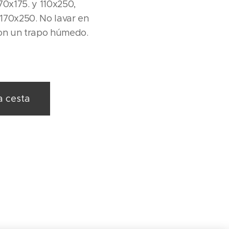
70x175. y 110x250,
170x250. No lavar en
con un trapo húmedo.
a cesta