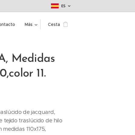
ES
ontacto
Más
Cesta
, Medidas
,color 11.
raslúcido de jacquard,
 tejido traslúcido de hilo
en medidas 110x175,