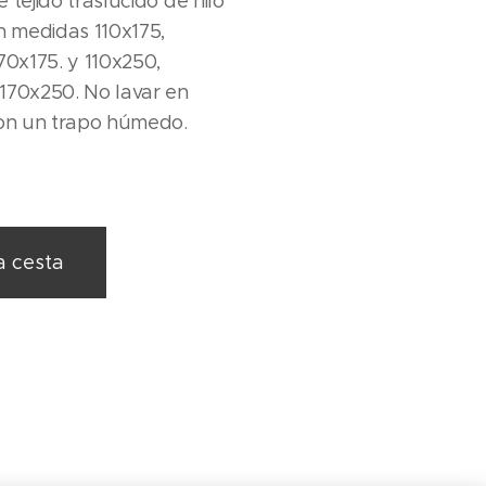
 tejido traslúcido de hilo
en medidas 110x175,
70x175. y 110x250,
170x250. No lavar en
con un trapo húmedo.
a cesta