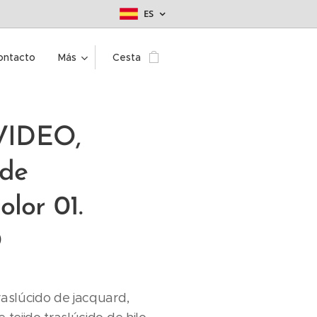
ES
ontacto
Más
Cesta
IDEO,
de
olor 01.
O
raslúcido de jacquard,