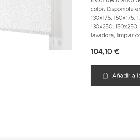
Estor decorativo de
color. Disponible 
130x175, 150x175, 1
130x250, 150x250, 
lavadora, limpiar 
104,10
€
Añadir a l