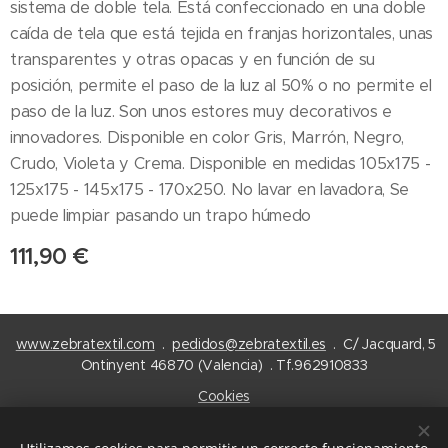
sistema de doble tela. Está confeccionado en una doble
caída de tela que está tejida en franjas horizontales, unas
transparentes y otras opacas y en función de su
posición, permite el paso de la luz al 50% o no permite el
paso de la luz. Son unos estores muy decorativos e
innovadores. Disponible en color Gris, Marrón, Negro,
Crudo, Violeta y Crema. Disponible en medidas 105x175 -
125x175 - 145x175 - 170x250. No lavar en lavadora, Se
puede limpiar pasando un trapo húmedo
111,90
€
www.zebratextil.com
.
pedidos@zebratextil.es
. C/ Jacquard, 5
Ontinyent 46870 (Valencia) . Tf.962910833
Cookies
Idiomas