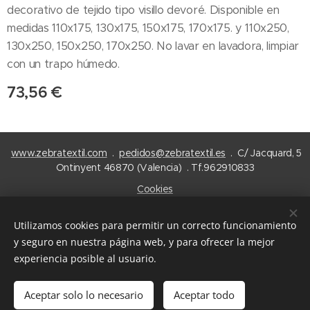
decorativo de tejido tipo visillo devoré. Disponible en
medidas 110x175, 130x175, 150x175, 170x175. y 110x250,
130x250, 150x250, 170x250. No lavar en lavadora, limpiar
con un trapo húmedo.
73,56
€
www.zebratextil.com
.
pedidos@zebratextil.es
. C/ Jacquard, 5
Ontinyent 46870 (Valencia) . Tf.962910833
Cookies
Idiomas
Utilizamos cookies para permitir un correcto funcionamiento
Español
English
y seguro en nuestra página web, y para ofrecer la mejor
experiencia posible al usuario.
Añadir a la cesta
Aceptar solo lo necesario
Aceptar todo