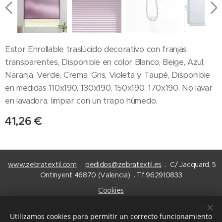
Estor Enrollable traslúcido decorativo con franjas
transparentes, Disponible en color Blanco, Beige, Azul,
Naranja, Verde, Crema, Gris, Violeta y Taupé, Disponible
en medidas 110x190, 130x190, 150x190, 170x190. No lavar
en lavadora, limpiar con un trapo húmedo.
41,26
€
www.zebratextil.com
.
pedidos@zebratextil.es
. C/ Jacquard, 5
Ontinyent 46870 (Valencia) . Tf.962910833
Cookies
Idiomas
Utilizamos cookies para permitir un correcto funcionamiento