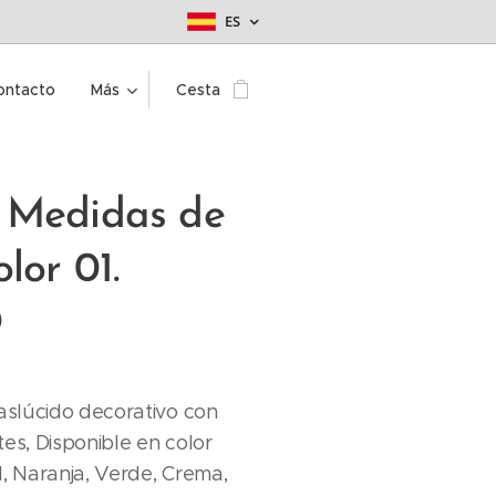
ES
ontacto
Más
Cesta
 Medidas de
lor 01.
O
raslúcido decorativo con
tes, Disponible en color
l, Naranja, Verde, Crema,