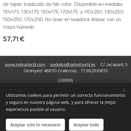
de tejido traslúcido de hilo color. Disponible en medidas
110x175, 130x175, 150x175, 170x175. y 110x250, 130x250,
150x250, 170x250. No lavar en lavadora, limpiar con un
trapo húmedo.
57,71
€
www.zebratextil.com
.
pedidos@zebratextil.es
. C/ Jacquard, 5
Ontinyent 46870 (Valencia) . Tf.962910833
Cookies
Idiomas
Utilizamos cookies para permitir un correcto funcionamiento
Español
English
y seguro en nuestra página web, y para ofrecer la mejor
experiencia posible al usuario.
Añadir a la cesta
Aceptar solo lo necesario
Aceptar todo