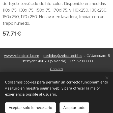
de tejido traslúcido de hilo color. Disponible en medidas
110x175, 130x175, 150x175, 170x175. y 110x250, 130x250,
150x250, 170x250. No lavar en lavadora, limpiar con un
trapo húmedo.
57,71
€
www.zebratextil.com
.
pedidos@zebratextil.es
. C/ Jacquard, 5
Ontinyent 46870 (Valencia) . Tf.962910833
Cookies
Idiomas
Utilizamos cookies para permitir un correcto funcionamiento
Español
English
y seguro en nuestra página web, y para ofrecer la mejor
experiencia posible al usuario.
Añadir a la cesta
Aceptar solo lo necesario
Aceptar todo