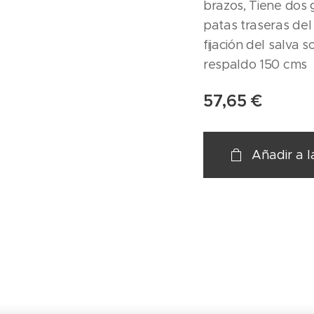
brazos, Tiene dos 
patas traseras del
fijación del salva 
respaldo 150 cms
57,65
€
Añadir a l