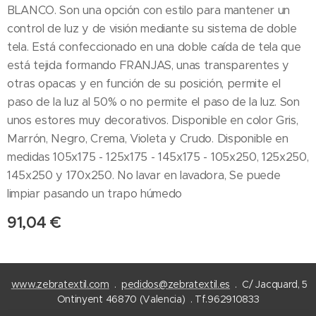
BLANCO. Son una opción con estilo para mantener un
control de luz y de visión mediante su sistema de doble
tela. Está confeccionado en una doble caída de tela que
está tejida formando FRANJAS, unas transparentes y
otras opacas y en función de su posición, permite el
paso de la luz al 50% o no permite el paso de la luz. Son
unos estores muy decorativos. Disponible en color Gris,
Marrón, Negro, Crema, Violeta y Crudo. Disponible en
medidas 105x175 - 125x175 - 145x175 - 105x250, 125x250,
145x250 y 170x250. No lavar en lavadora, Se puede
limpiar pasando un trapo húmedo
91,04
€
www.zebratextil.com
.
pedidos@zebratextil.es
. C/ Jacquard, 5
Ontinyent 46870 (Valencia) . Tf.962910833