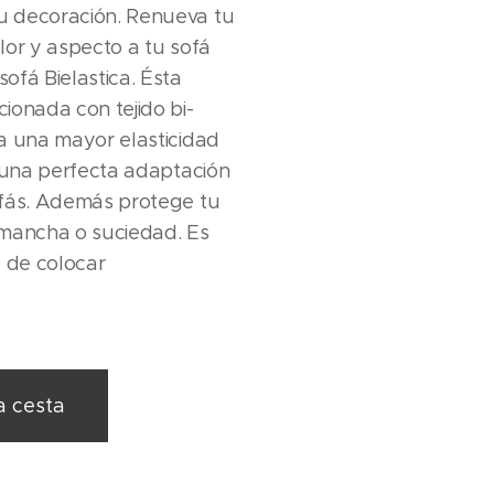
 decoración. Renueva tu
lor y aspecto a tu sofá
ofá Bielastica. Ésta
ionada con tejido bi-
a una mayor elasticidad
e una perfecta adaptación
ofás. Además protege tu
 mancha o suciedad. Es
l de colocar
a cesta