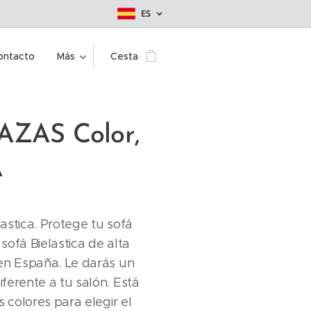
ES
ontacto
Más
Cesta
LAZAS Color,
A
astica. Protege tu sofá
sofá Bielastica de alta
 en España. Le darás un
ferente a tu salón. Está
s colores para elegir el