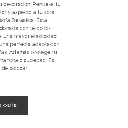
 decoración. Renueva tu
lor y aspecto a tu sofá
ofá Bielastica. Ésta
ionada con tejido bi-
a una mayor elasticidad
e una perfecta adaptación
ofás. Además protege tu
 mancha o suciedad. Es
l de colocar
a cesta