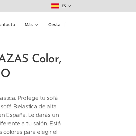
ES
ontacto
Más
Cesta
LAZAS Color,
DO
astica. Protege tu sofá
sofá Bielastica de alta
 en España. Le darás un
ferente a tu salón. Está
s colores para elegir el