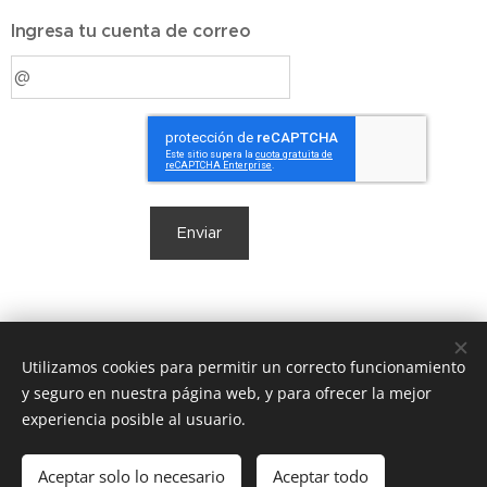
Ingresa tu cuenta de correo
Enviar
www.zebratextil.com
.
pedidos@zebratextil.es
. C/ Jacquard, 5
Utilizamos cookies para permitir un correcto funcionamiento
Ontinyent 46870 (Valencia) . Tf.962910833
y seguro en nuestra página web, y para ofrecer la mejor
Cookies
experiencia posible al usuario.
Idiomas
Aceptar solo lo necesario
Aceptar todo